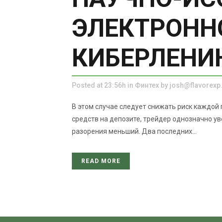
ЭЛЕКТРОНН
КИБЕРЛЕНИ
Posted at 23:56h
in
Финтех
by
josh@flavorex
В этом случае следует снижать риск каждой
средств на депозите, трейдер однозначно ув
разорения меньший. Два последних...
READ MORE