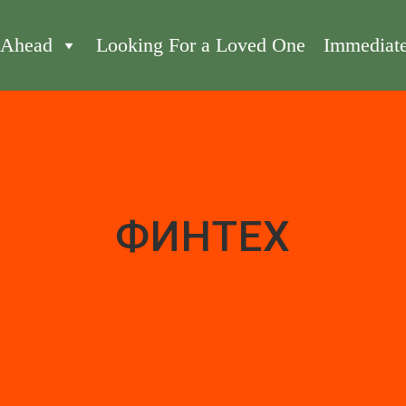
 Ahead
Looking For a Loved One
Immediat
ФИНТЕХ