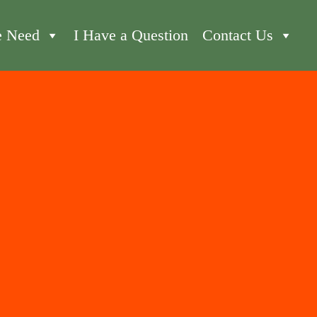
e Need
I Have a Question
Contact Us