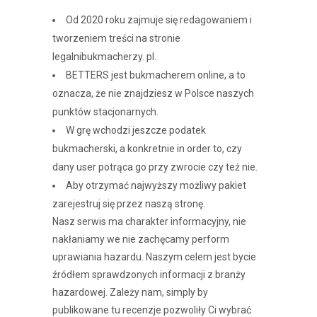
Od 2020 roku zajmuje się redagowaniem i
tworzeniem treści na stronie
legalnibukmacherzy. pl.
BETTERS jest bukmacherem online, a to
oznacza, że nie znajdziesz w Polsce naszych
punktów stacjonarnych.
W grę wchodzi jeszcze podatek
bukmacherski, a konkretnie in order to, czy
dany user potrąca go przy zwrocie czy też nie.
Aby otrzymać najwyższy możliwy pakiet
zarejestruj się przez naszą stronę.
Nasz serwis ma charakter informacyjny, nie
nakłaniamy we nie zachęcamy perform
uprawiania hazardu. Naszym celem jest bycie
źródłem sprawdzonych informacji z branży
hazardowej. Zależy nam, simply by
publikowane tu recenzje pozwoliły Ci wybrać