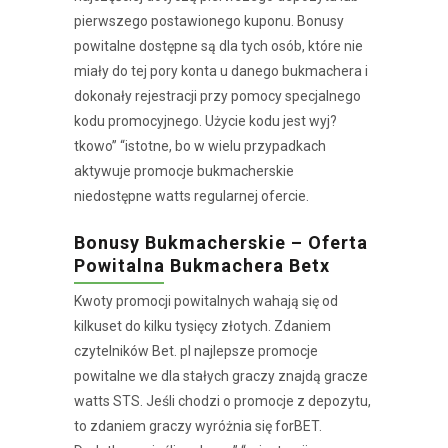
pierwszego postawionego kuponu. Bonusy
powitalne dostępne są dla tych osób, które nie
miały do tej pory konta u danego bukmachera i
dokonały rejestracji przy pomocy specjalnego
kodu promocyjnego. Użycie kodu jest wyj?
tkowo” “istotne, bo w wielu przypadkach
aktywuje promocje bukmacherskie
niedostępne watts regularnej ofercie.
Bonusy Bukmacherskie – Oferta
Powitalna Bukmachera Betx
Kwoty promocji powitalnych wahają się od
kilkuset do kilku tysięcy złotych. Zdaniem
czytelników Bet. pl najlepsze promocje
powitalne we dla stałych graczy znajdą gracze
watts STS. Jeśli chodzi o promocje z depozytu,
to zdaniem graczy wyróżnia się forBET.