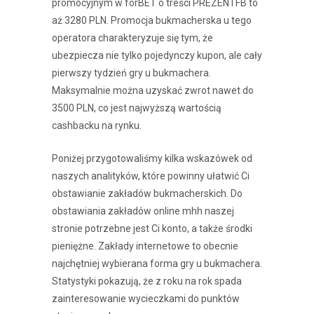
promocyjnym w forBET o treści PREZENTFB to
aż 3280 PLN. Promocja bukmacherska u tego
operatora charakteryzuje się tym, że
ubezpiecza nie tylko pojedynczy kupon, ale cały
pierwszy tydzień gry u bukmachera.
Maksymalnie można uzyskać zwrot nawet do
3500 PLN, co jest najwyższą wartością
cashbacku na rynku.
Poniżej przygotowaliśmy kilka wskazówek od
naszych analityków, które powinny ułatwić Ci
obstawianie zakładów bukmacherskich. Do
obstawiania zakładów online mhh naszej
stronie potrzebne jest Ci konto, a także środki
pieniężne. Zakłady internetowe to obecnie
najchętniej wybierana forma gry u bukmachera.
Statystyki pokazują, że z roku na rok spada
zainteresowanie wycieczkami do punktów