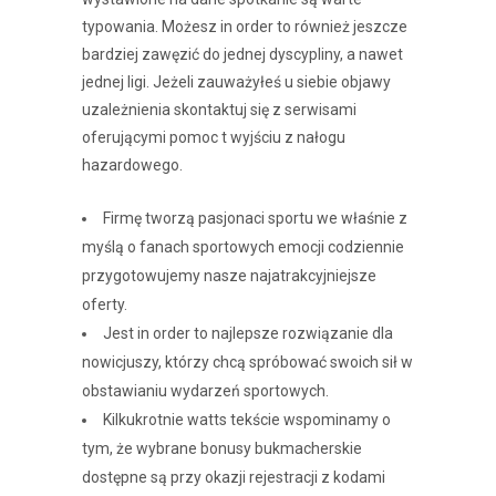
typowania. Możesz in order to również jeszcze
bardziej zawęzić do jednej dyscypliny, a nawet
jednej ligi. Jeżeli zauważyłeś u siebie objawy
uzależnienia skontaktuj się z serwisami
oferującymi pomoc t wyjściu z nałogu
hazardowego.
Firmę tworzą pasjonaci sportu we właśnie z
myślą o fanach sportowych emocji codziennie
przygotowujemy nasze najatrakcyjniejsze
oferty.
Jest in order to najlepsze rozwiązanie dla
nowicjuszy, którzy chcą spróbować swoich sił w
obstawianiu wydarzeń sportowych.
Kilkukrotnie watts tekście wspominamy o
tym, że wybrane bonusy bukmacherskie
dostępne są przy okazji rejestracji z kodami