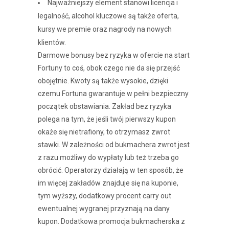
Najważniejszy element stanowi licencja i
legalność, alcohol kluczowe są także oferta,
kursy we premie oraz nagrody na nowych
klientów.
Darmowe bonusy bez ryzyka w ofercie na start
Fortuny to coś, obok czego nie da się przejść
obojętnie. Kwoty są także wysokie, dzięki
czemu Fortuna gwarantuje w pełni bezpieczny
początek obstawiania. Zakład bez ryzyka
polega na tym, że jeśli twój pierwszy kupon
okaże się nietrafiony, to otrzymasz zwrot
stawki. W zależności od bukmachera zwrot jest
z razu możliwy do wypłaty lub też trzeba go
obrócić. Operatorzy działają w ten sposób, że
im więcej zakładów znajduje się na kuponie,
tym wyższy, dodatkowy procent carry out
ewentualnej wygranej przyznają na dany
kupon. Dodatkowa promocja bukmacherska z