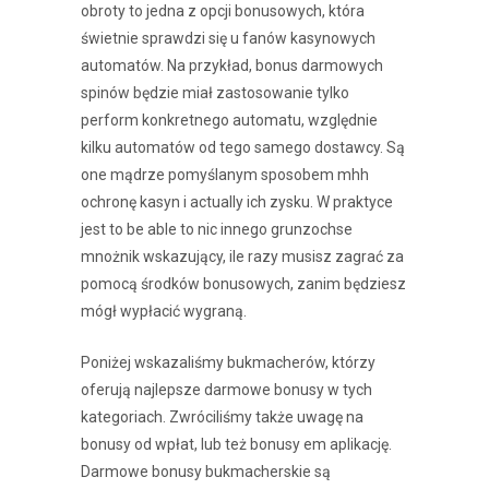
obroty to jedna z opcji bonusowych, która
świetnie sprawdzi się u fanów kasynowych
automatów. Na przykład, bonus darmowych
spinów będzie miał zastosowanie tylko
perform konkretnego automatu, względnie
kilku automatów od tego samego dostawcy. Są
one mądrze pomyślanym sposobem mhh
ochronę kasyn i actually ich zysku. W praktyce
jest to be able to nic innego grunzochse
mnożnik wskazujący, ile razy musisz zagrać za
pomocą środków bonusowych, zanim będziesz
mógł wypłacić wygraną.
Poniżej wskazaliśmy bukmacherów, którzy
oferują najlepsze darmowe bonusy w tych
kategoriach. Zwróciliśmy także uwagę na
bonusy od wpłat, lub też bonusy em aplikację.
Darmowe bonusy bukmacherskie są