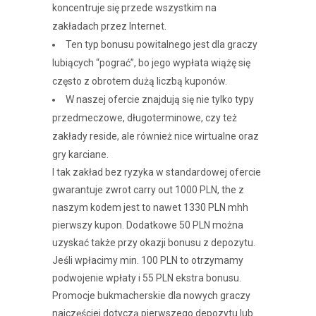
koncentruje się przede wszystkim na
zakładach przez Internet.
Ten typ bonusu powitalnego jest dla graczy
lubiących “pograć”, bo jego wypłata wiążę się
często z obrotem dużą liczbą kuponów.
W naszej ofercie znajdują się nie tylko typy
przedmeczowe, długoterminowe, czy też
zakłady reside, ale również nice wirtualne oraz
gry karciane.
I tak zakład bez ryzyka w standardowej ofercie
gwarantuje zwrot carry out 1000 PLN, the z
naszym kodem jest to nawet 1330 PLN mhh
pierwszy kupon. Dodatkowe 50 PLN można
uzyskać także przy okazji bonusu z depozytu.
Jeśli wpłacimy min. 100 PLN to otrzymamy
podwojenie wpłaty i 55 PLN ekstra bonusu.
Promocje bukmacherskie dla nowych graczy
najczęściej dotyczą pierwszego depozytu lub