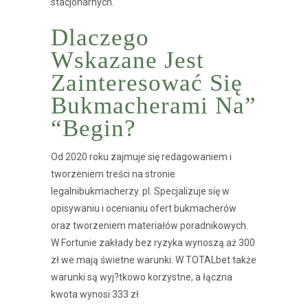
stacjonarnych.
Dlaczego
Wskazane Jest
Zainteresować Się
Bukmacherami Na”
“Begin?
Od 2020 roku zajmuje się redagowaniem i
tworzeniem treści na stronie
legalnibukmacherzy. pl. Specjalizuje się w
opisywaniu i ocenianiu ofert bukmacherów
oraz tworzeniem materiałów poradnikowych.
W Fortunie zakłady bez ryzyka wynoszą aż 300
zł we mają świetne warunki. W TOTALbet także
warunki są wyj?tkowo korzystne, a łączna
kwota wynosi 333 zł.