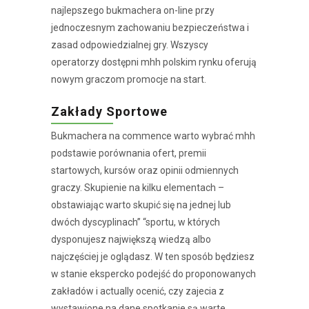
najlepszego bukmachera on-line przy
jednoczesnym zachowaniu bezpieczeństwa i
zasad odpowiedzialnej gry. Wszyscy
operatorzy dostępni mhh polskim rynku oferują
nowym graczom promocje na start.
Zakłady Sportowe
Bukmachera na commence warto wybrać mhh
podstawie porównania ofert, premii
startowych, kursów oraz opinii odmiennych
graczy. Skupienie na kilku elementach –
obstawiając warto skupić się na jednej lub
dwóch dyscyplinach” “sportu, w których
dysponujesz największą wiedzą albo
najczęściej je oglądasz. W ten sposób będziesz
w stanie ekspercko podejść do proponowanych
zakładów i actually ocenić, czy zajecia z
wystawione na dane spotkanie są warte