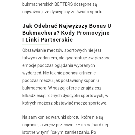
bukmacherskich BETTERS dostępne są
najważniejsze dyscypliny ze świata sportu.
Jak Odebrać Najwyższy Bonus U
Bukmachera? Kody Promocyjne
I Linki Partnerskie
Obstawianie meczów sportowych nie jest
łatwym zadaniem, ale gwarantuje zwiększone
emocje podczas oglądania wybranych
wydarzeń. Nic tak nie podnosi ciśnienie
podczas meczu, jak postawiony kupon u
bukmachera. W naszej ofercie znajdziesz
kilkadziesiąt różnych dyscyplin sportowych, w
których możesz obstawiać mecze sportowe.
Na sam koniec warunki obrotu, które nie są
najmniej, a wręcz przeciwnie – są najbardziej
istotne w tym” “całym zamieszaniu. Po