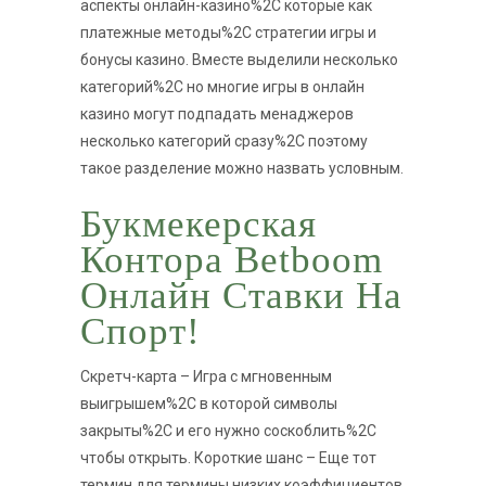
аспекты онлайн-казино%2C которые как
платежные методы%2C стратегии игры и
бонусы казино. Вместе выделили несколько
категорий%2C но многие игры в онлайн
казино могут подпадать менаджеров
несколько категорий сразу%2C поэтому
такое разделение можно назвать условным.
Букмекерская
Контора Betboom
Онлайн Ставки На
Спорт!
Скретч-карта – Игра с мгновенным
выигрышем%2C в которой символы
закрыты%2C и его нужно соскоблить%2C
чтобы открыть. Короткие шанс – Еще тот
термин для термины низких коэффициентов.