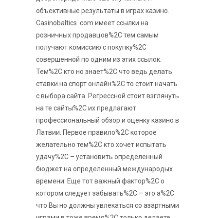
объективные результаты в играх казино.
Casinobaltics. com имеет ссылки на
розничных продавцов%2C тем самым
получают комиссию с покупку%2C
совершенной по одним из этих ссылок.
Тем%2C кто но знает%2C что ведь делать
ставки на спорт онлайн%2C то стоит начать
с выбора сайта. Регрессной стоит взглянуть
на те сайты%2C их предлагают
профессиональный обзор и оценку казино в
Латвии. Первое правило%2C которое
желательно тем%2C кто хочет испытать
удачу%2C – установить определенный
бюджет на определенный международых
времени. Еще тот важный фактор%2C о
котором следует забывать%2C – это а%2C
что Вы но должны увлекаться со азартными
играми в тоже время%2C только делаете