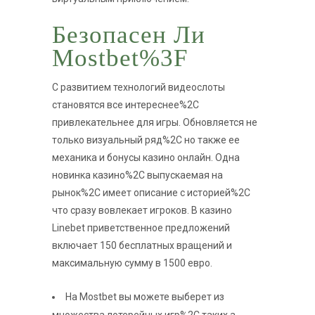
Безопасен Ли
Mostbet%3F
С развитием технологий видеослоты
становятся все интереснее%2C
привлекательнее для игры. Обновляется не
только визуальный ряд%2C но также ее
механика и бонусы казино онлайн. Одна
новинка казино%2C выпускаемая на
рынок%2C имеет описание с историей%2C
что сразу вовлекает игроков. В казино
Linebet приветственное предложений
включает 150 бесплатных вращений и
максимальную сумму в 1500 евро.
На Mostbet вы можете выберет из