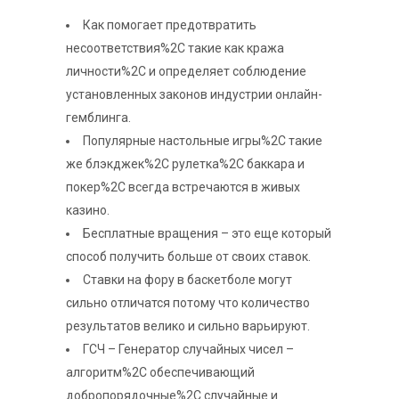
Как помогает предотвратить
несоответствия%2C такие как кража
личности%2C и определяет соблюдение
установленных законов индустрии онлайн-
гемблинга.
Популярные настольные игры%2C такие
же блэкджек%2C рулетка%2C баккара и
покер%2C всегда встречаются в живых
казино.
Бесплатные вращения – это еще который
способ получить больше от своих ставок.
Ставки на фору в баскетболе могут
сильно отличатся потому что количество
результатов велико и сильно варьируют.
ГСЧ – Генератор случайных чисел –
алгоритм%2C обеспечивающий
добропорядочные%2C случайные и