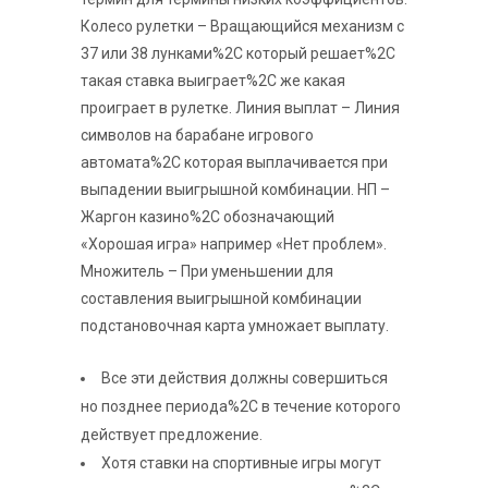
Колесо рулетки – Вращающийся механизм с
37 или 38 лунками%2C который решает%2C
такая ставка выиграет%2C же какая
проиграет в рулетке. Линия выплат – Линия
символов на барабане игрового
автомата%2C которая выплачивается при
выпадении выигрышной комбинации. НП –
Жаргон казино%2C обозначающий
«Хорошая игра» например «Нет проблем».
Множитель – При уменьшении для
составления выигрышной комбинации
подстановочная карта умножает выплату.
Все эти действия должны совершиться
но позднее периода%2C в течение которого
действует предложение.
Хотя ставки на спортивные игры могут