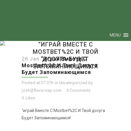
MENU
“ИГРАЙ ВМЕСТЕ С
MOSTBET%2C И ТВОЙ
26 Jan
“играй Вместе С
ДОСУГА БУДЕТ
Mostbet%2C И Твой Досуга
ЗАПОМИНАЮЩИМСЯ
Будет Запоминающимся
Posted at 07:07h
in
Uncategorized
by
josh@flavorexp.com
0 Comments
0
Likes
“играй Вместе С Mostbet%2C И Твой досуга
Будет Запоминающимся!