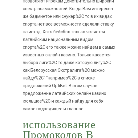
позволяют игрокам действительно широкий
спектр возможностей. Когда Вам интересен
же бадминтон или снукер%2C то в их видах
спорта нет все возможности сделали ставку
на исход. Хотя бейсбол только является
латвийским национальным видом
спорта%2C его также можно найдем в самых
известных онлайн казино. Только касается
выбора лиги%2C то даже которую ​​лигу%2C
как Белорусская Экстралига%2C можно
найду%2C” “например%2C в списке
предложений OptiBet. В этом случае
предложение латвийских онлайн казино
юольшое%2C и каждый найду для себя
самое подходящее и главное.
использование
Промокодов В