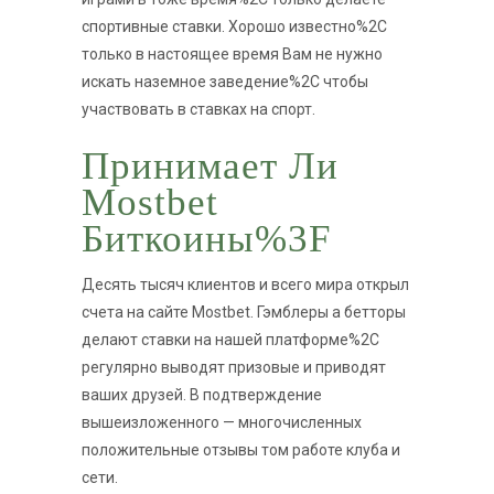
спортивные ставки. Хорошо известно%2C
только в настоящее время Вам не нужно
искать наземное заведение%2C чтобы
участвовать в ставках на спорт.
Принимает Ли
Mostbet
Биткоины%3F
Десять тысяч клиентов и всего мира открыл
счета на сайте Mostbet. Гэмблеры а бетторы
делают ставки на нашей платформе%2C
регулярно выводят призовые и приводят
ваших друзей. В подтверждение
вышеизложенного — многочисленных
положительные отзывы том работе клуба и
сети.