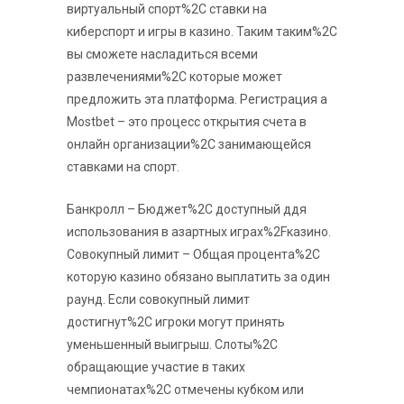
виртуальный спорт%2C ставки на
киберспорт и игры в казино. Таким таким%2C
вы сможете насладиться всеми
развлечениями%2C которые может
предложить эта платформа. Регистрация а
Mostbet – это процесс открытия счета в
онлайн организации%2C занимающейся
ставками на спорт.
Банкролл – Бюджет%2C доступный ддя
использования в азартных играх%2Fказино.
Совокупный лимит – Общая процента%2C
которую казино обязано выплатить за один
раунд. Если совокупный лимит
достигнут%2C игроки могут принять
уменьшенный выигрыш. Слоты%2C
обращающие участие в таких
чемпионатах%2C отмечены кубком или