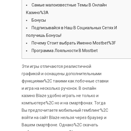
Самые малоизвестные Темы В Онлайн
Казино%3A
Бонусы
Подписывайся в Наш В Социальных Сетях И
получишь Бонусы!
Почему Стоит выбрать Именно Mostbet%3F
Программа Лояльности В Mostbet
Эти игры отличаются реалистичной
графикой и оснащены дополнительными
функциями%2C такими как побочные ставки
и игра на несколько ручонок. В онлайн
казино Blaze удобно играть не только и
компьютере%2C но и на смартфонах. Тогда
Вы предпочитаете мобильный гемблинг%2C
войти на сайт Blaze нельзя через браузер и
Вашем смартфоне. Однако%2C скачать