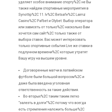
уделяет особое внимание спорту%2C не Вы
также найдем спортивные мероприятия в
Synottip%2C 11. lv%2C Betsafe%2C Laimz
Casino%2C Pafbet и Olybet. Выбор оператора
или зависеть от только%2C насколько Вам
хочется сам сайт%2C только также от
выбора ставок. Вас может интересовать
только спортивные события Live же ставки в
подлунном времени%2C которые утратят
Вашу игру на высшем уровне.
Договоренные матчи в латвийском
футболе были большой вопросом%2C и
даже была введена уголовная
ответственность за такие действия.
Во-вторых%2C таким таким легко
“залезть в долги”%2C потому что всегда
есть стремления наложить больше%2C