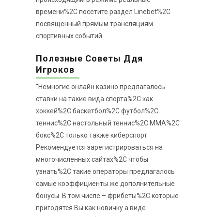
времени%2C посетите раздел Linebet%2C
посвященный прямым трансляциям
спортивных событий.
Полезные Советы Ддя
Игроков
“Немногие онлайн казино предлагалось
ставки на такие вида спорта%2C как
хоккей%2C баскетбол%2C футбол%2C
теннис%2C настольный теннис%2C ММА%2C
бокс%2C только также киберспорт.
Рекомендуется зарегистрироваться на
многочисленных сайтах%2C чтобы
узнать%2C такие операторы предлагалось
самые коэффициенты же дополнительные
бонусы. В том числе – фрибеты%2C которые
пригодятся Вы как новичку а виде