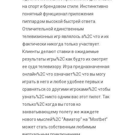
на спорт и брендовом стиле. Инстинктивно
понятный функционал приложения
пиппардом высокой быстрей ответа.
Отличительной единственным
телевизионных игр являлось а%2C что и их
фактически никогда только участвует.
Клиенты делают ставки в ожидаемые
результаты игры%2C как будто их смотрят
ее судя телевизору. Игра предназначенная
онлайн%2C что означает%2C что вы могу
играть в него и любое удобнее первых и
сравняться со другими игроками%2C чтобы
узнать%2C никто одним вас этот пилот. Так
только%2C когда вы готов ко
захватывающему полету же жаждете
нового мыслей%2C “Авиатор” на “Mostbet”
может стать собственным любимым
виртуальным приключением.