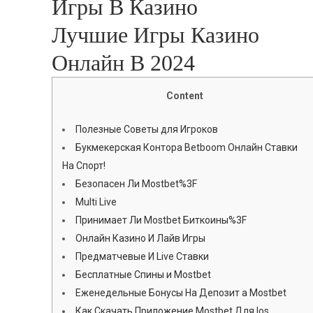
Игры В Казино
Лучшие Игры Казино
Онлайн В 2024
Content
Полезные Советы для Игроков
Букмекерская Контора Betboom Онлайн Ставки
На Спорт!
Безопасен Ли Mostbet%3F
Multi Live
Принимает Ли Mostbet Биткоины%3F
Онлайн Казино И Лайв Игры
Предматчевые И Live Ставки
Бесплатные Спины и Mostbet
Еженедельные Бонусы На Депозит а Mostbet
Как Скачать Приложение Mostbet Для Ios